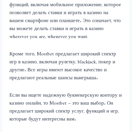
функций, включая мобильное приложение, которое
позволяет делать ставки и играть в казино на
вашем смартфоне или планшете. Это означает, что
вы можете делать ставки и играть в казино
wherever you are, whenever you want.
Кроме того, Mostbet предлагает широкий спектр
игр в казино, включая рулетку, blackjack, покер и
другие. Все игры имеют высокое качество и
предлагают реальные шансы выигрыша.
Если вы ищете надежную букмекерскую контору и
казино онлайн, то Mostbet – это ваш выбор. Он
предлагает широкий спектр услуг, функций и игр,
которые будут интересны вам.