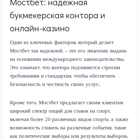
Мостбет: надежная
букмекерская контора и
онлайн-казино
Один из ключевых факторов, который делает
Мостбет так надежной, – это его лицензия, выдана
на основании международного законодательства.
Это означает, что контора подчиняется строгим
требованиям и стандартам, чтобы обеспечить
безопасность и честность своих услуг.
Кроме того, Мостбет предлагает своим клиентам
широкий спектр опций для ставок на спорт,
включая более 20 различных видов спорта, а также
возможность ставить на различные события, такие
как политические выборы или результаты выборов.