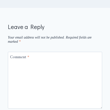
Leave a Reply
Your email address will not be published.
Required fields are
marked
*
Comment
*