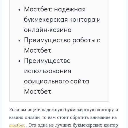
Мостбет: надежная
букмекерская контора и
онлайн-казино
Преимущества работы с
Мостбет
Преимущества
использования
официального сайта
Мостбет
Если вы ищете надежную букмекерскую контору и
казино онлайн, то вам стоит обратить внимание на
mostbet
. Это одна из лучших букмекерских контор