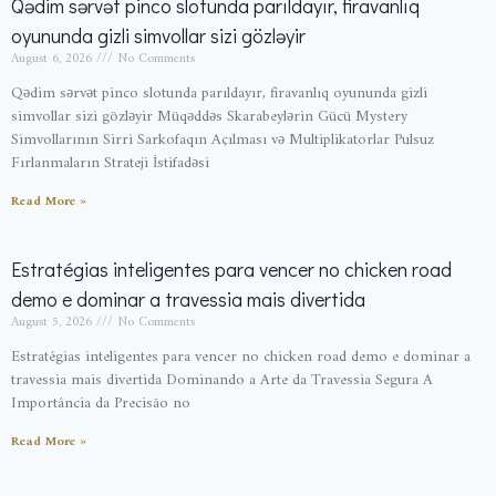
Qədim sərvət pinco slotunda parıldayır, firavanlıq
oyununda gizli simvollar sizi gözləyir
August 6, 2026
No Comments
Qədim sərvət pinco slotunda parıldayır, firavanlıq oyununda gizli
simvollar sizi gözləyir Müqəddəs Skarabeylərin Gücü Mystery
Simvollarının Sirri Sarkofaqın Açılması və Multiplikatorlar Pulsuz
Fırlanmaların Strateji İstifadəsi
Read More »
Estratégias inteligentes para vencer no chicken road
demo e dominar a travessia mais divertida
August 5, 2026
No Comments
Estratégias inteligentes para vencer no chicken road demo e dominar a
travessia mais divertida Dominando a Arte da Travessia Segura A
Importância da Precisão no
Read More »