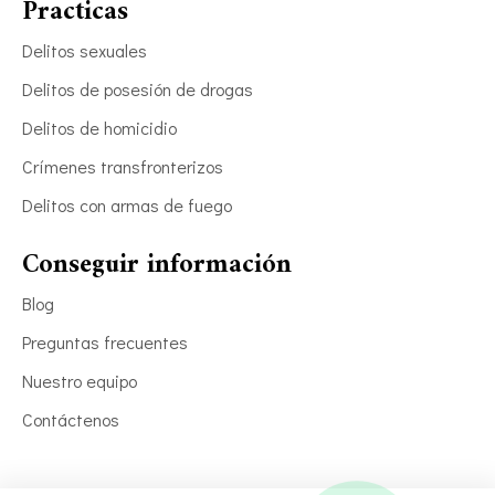
Practicas
Delitos sexuales
Delitos de posesión de drogas
Delitos de homicidio
Crímenes transfronterizos
Delitos con armas de fuego
Conseguir información
Blog
Preguntas frecuentes
Nuestro equipo
Contáctenos