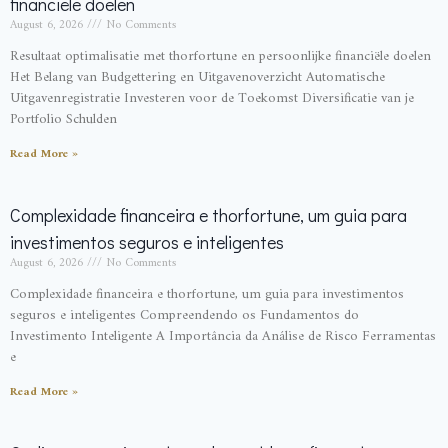
financiële doelen
August 6, 2026
No Comments
Resultaat optimalisatie met thorfortune en persoonlijke financiële doelen
Het Belang van Budgettering en Uitgavenoverzicht Automatische
Uitgavenregistratie Investeren voor de Toekomst Diversificatie van je
Portfolio Schulden
Read More »
Complexidade financeira e thorfortune, um guia para
investimentos seguros e inteligentes
August 6, 2026
No Comments
Complexidade financeira e thorfortune, um guia para investimentos
seguros e inteligentes Compreendendo os Fundamentos do
Investimento Inteligente A Importância da Análise de Risco Ferramentas
e
Read More »