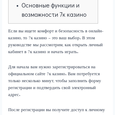
Основные
функции и
возможности 7к казино
Если вы ищете комфорт и безопасность в онлайн-
казино, то 7к казино – это ваш выбор. В этом
руководстве мы рассмотрим, как открыть личный
кабинет в 7к казино и начать играть.
Для начала вам нужно зарегистрироваться на
официальном сайте 7к казино. Вам потребуется
только несколько минут, чтобы заполнить форму
регистрации и подтвердить свой электронный
адрес.
После регистрации вы получите доступ к личному