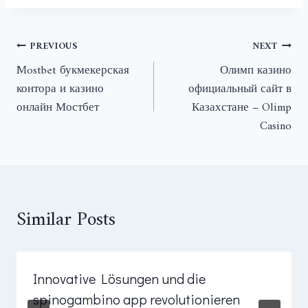
PREVIOUS
NEXT
Mostbet букмекерская
Олимп казино
контора и казино
официальный сайт в
онлайн Мостбет
Казахстане – Olimp
Casino
Similar Posts
Innovative Lösungen und die
spinogambino app revolutionieren