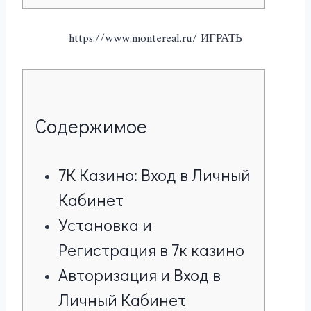
https://www.montereal.ru/ ИГРАТЬ
Содержимое
7К
Казино: Вход в Личный
Кабинет
Установка
и
Регистрация в 7к казино
Авторизация
и Вход в
Личный Кабинет