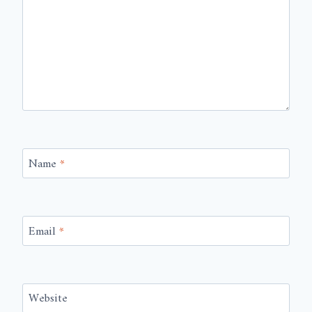
Name
*
Email
*
Website