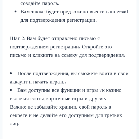
создайте пароль.
Вам также будет предложено ввести ваш email
для подтверждения регистрации.
Шаг 2: Вам будет отправлено письмо с
подтверждением регистрации. Откройте это
письмо и кликните на ссылку для подтверждения.
После подтверждения, вы сможете войти в свой
аккаунт и начать играть.
Вам доступны все функции и игры 7к казино,
включая слоты, карточные игры и другие.
Важно: не забывайте хранить свой пароль в
секрете и не делайте его доступным для третьих
лиц.