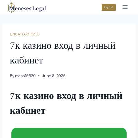
English
UNCATEGORIZED
7к казино вход в личный
кабинет
By
mono16520
June 8, 2026
7к казино вход в личный
кабинет