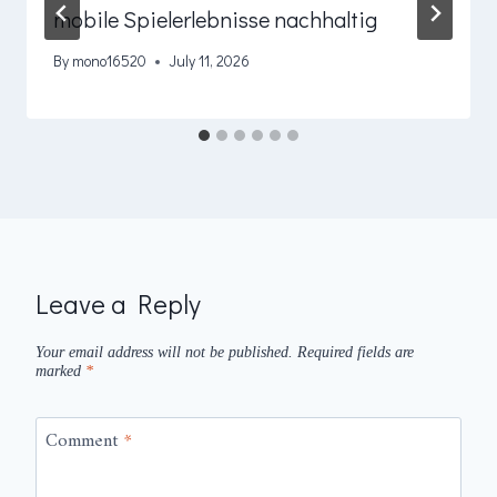
mobile Spielerlebnisse nachhaltig
By
mono16520
July 11, 2026
Leave a Reply
Your email address will not be published.
Required fields are
marked
*
Comment
*