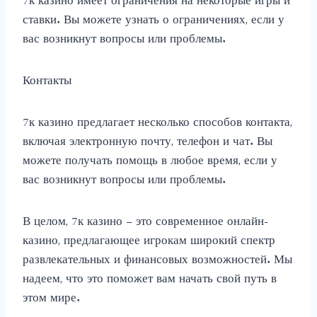
7к казино имеет ограничения на некоторые игры и
ставки. Вы можете узнать о ограничениях, если у
вас возникнут вопросы или проблемы.
Контакты
7к казино предлагает несколько способов контакта,
включая электронную почту, телефон и чат. Вы
можете получать помощь в любое время, если у
вас возникнут вопросы или проблемы.
В целом, 7к казино – это современное онлайн-
казино, предлагающее игрокам широкий спектр
развлекательных и финансовых возможностей. Мы
надеем, что это поможет вам начать свой путь в
этом мире.